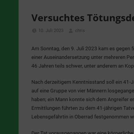
Versuchtes Tötungsde
10. Juli 2023
chris
Allgemein
,
Nachrichten
,
Am Sonntag, den 9. Juli 2023 kam es gegen 5
Pressemeldungen
einer Auseinandersetzung unter mehreren Per
46 Jahren teils schwer, unter anderem an Kop
Nach derzeitigem Kenntnisstand soll ein 41-J
auf eine Gruppe von vier Männern losgegangen 
haben; ein Mann konnte sich dem Angreifer ent
Ermittlungen führten zu dem 41-jährigen Tatv
Lebensgefährtin in Oberrad festgenommen w
Der Tat vorausgegangen war eine körperliche