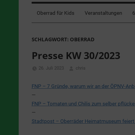
Oberrad für Kids
Veranstaltungen
6
SCHLAGWORT:
OBERRAD
Presse KW 30/2023
26. Juli 2023
chris
Nachrichten
,
Pressemeldungen
FNP – 7 Gründe, warum wir an der ÖPNV-Anbi
—
FNP – Tomaten und Chilis zum selber pflücke
—
Stadtpost – Oberräder Heimatmuseum feiert 