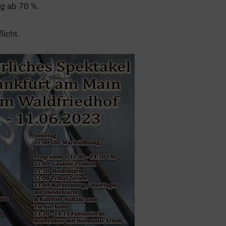
g ab 70 %.
licht.