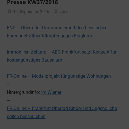
Presse KW37/2016
14. September 2016
chris
Allgemein
FNP – Oberräder Hartmann erhält den hessischen
Ehrenbrief Zäher Kämpfer gegen Fluglärm
—
Immobilien Zeitung – ABG Frankfurt setzt Konzept für
kostengünstiges Bauen um
–
FR-Online – Modellprojekt für günstige Wohnungen
–
Hintergrundinfo:
Im Wiener
—
FR-Online – Frankfurt-Oberrad Kinder und Jugendliche
sollen besser leben