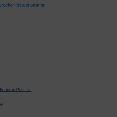
nbrecher festgenommen
euer in Pizzeria
ch