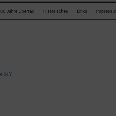
00 Jahre Oberrad
Historisches
Links
Impressu
e Soß’