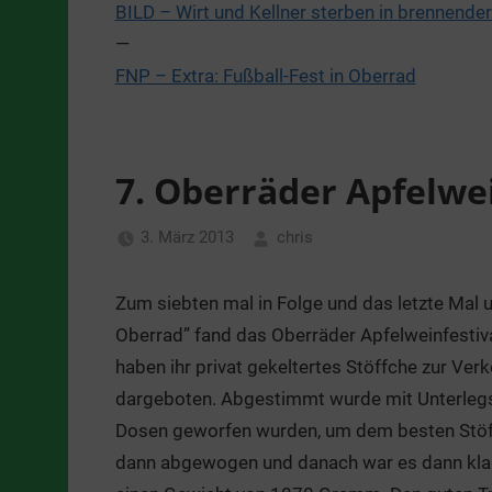
BILD – Wirt und Kellner sterben in brennender
—
FNP – Extra: Fußball-Fest in Oberrad
7. Oberräder Apfelwei
3. März 2013
chris
Allgemein
Zum siebten mal in Folge und das letzte Mal
Oberrad” fand das Oberräder Apfelweinfestiva
haben ihr privat gekeltertes Stöffche zur Ve
dargeboten. Abgestimmt wurde mit Unterlegsc
Dosen geworfen wurden, um dem besten Stöff
dann abgewogen und danach war es dann klar