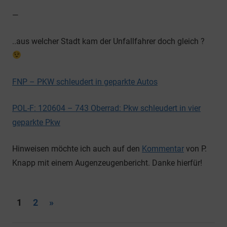
—
..aus welcher Stadt kam der Unfallfahrer doch gleich ?
FNP – PKW schleudert in geparkte Autos
POL-F: 120604 – 743 Oberrad: Pkw schleudert in vier
geparkte Pkw
Hinweisen möchte ich auch auf den
Kommentar
von P.
Knapp mit einem Augenzeugenbericht. Danke hierfür!
Seitennummerierung
Nächste
1
2
»
Beiträge
der