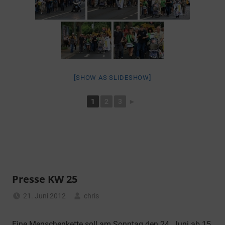
[SHOW AS SLIDESHOW]
1
2
3
►
Presse KW 25
21. Juni 2012
chris
Allgemein
Eine Menschenkette soll am Sonntag den 24. Juni ab 15