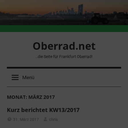
Zum
Inhalt
springen
Oberrad.net
..die Seite für Frankfurt Oberrad!
Menü
MONAT:
MÄRZ 2017
Kurz berichtet KW13/2017
31. März 2017
chris
Allgemein