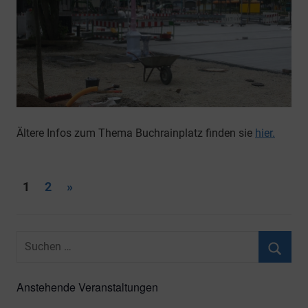
Ältere Infos zum Thema Buchrainplatz finden sie
hier.
Seitennummerierung
Nächste
1
2
»
Beiträge
der
Beiträge
Suchen
nach:
Suche
Anstehende Veranstaltungen