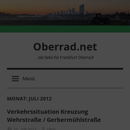
Zum
Inhalt
springen
Oberrad.net
..die Seite für Frankfurt Oberrad!
Menü
MONAT:
JULI 2012
Verkehrssituation Kreuzung
Wehrstraße / Gerbermühlstraße
31. Juli 2012
chris