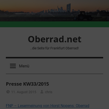
Zum
Inhalt
springen
Oberrad.net
..die Seite für Frankfurt Oberrad!
Menü
Presse KW33/2015
11. August 2015
chris
Allgemein
FNP – Lesermeinung von Horst Nopens: Oberrad