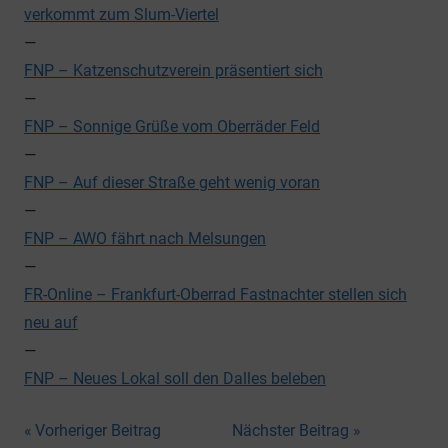
verkommt zum Slum-Viertel
—
FNP – Katzenschutzverein präsentiert sich
—
FNP – Sonnige Grüße vom Oberräder Feld
—
FNP – Auf dieser Straße geht wenig voran
—
FNP – AWO fährt nach Melsungen
—
FR-Online – Frankfurt-Oberrad Fastnachter stellen sich
neu auf
—
FNP – Neues Lokal soll den Dalles beleben
Beitragsnavigation
Vorheriger Beitrag
Nächster Beitrag