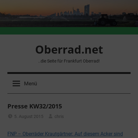
Zum
Inhalt
springen
Oberrad.net
..die Seite für Frankfurt Oberrad!
Menü
Presse KW32/2015
5. August 2015
chris
Allgemein
FNP – Oberräder Krautgärtner: Auf diesem Acker sind