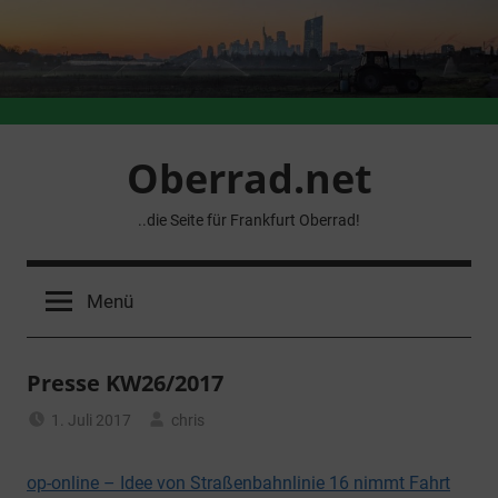
Zum
Inhalt
springen
Oberrad.net
..die Seite für Frankfurt Oberrad!
Menü
Presse KW26/2017
1. Juli 2017
chris
Allgemein
op-online – Idee von Straßenbahnlinie 16 nimmt Fahrt