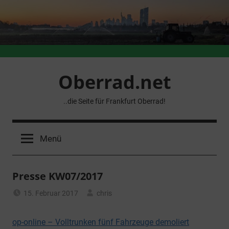
Zum
Inhalt
springen
Oberrad.net
..die Seite für Frankfurt Oberrad!
Menü
Presse KW07/2017
15. Februar 2017
chris
Allgemein
op-online – Volltrunken fünf Fahrzeuge demoliert