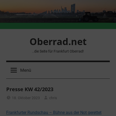
Zum
Inhalt
springen
Oberrad.net
..die Seite für Frankfurt Oberrad!
Menü
Presse KW 42/2023
18. Oktober 2023
chris
Allgemein
Frankfurter Rundschau – Bühne aus der Not gerettet