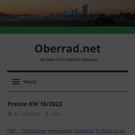
Zum
Inhalt
springen
Oberrad.net
..die Seite für Frankfurt Oberrad!
Menü
Presse KW 16/2023
21. April 2023
chris
Allgemein
FNP – Floristinnen verwandeln Oberräder Einfahrt in ein