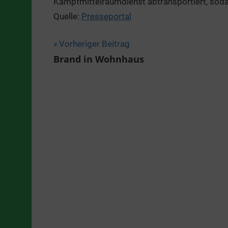
Kampfmittelräumdienst abtransportiert, sod
Quelle:
Presseportal
Beitragsnavigation
Vorheriger Beitrag
Brand in Wohnhaus