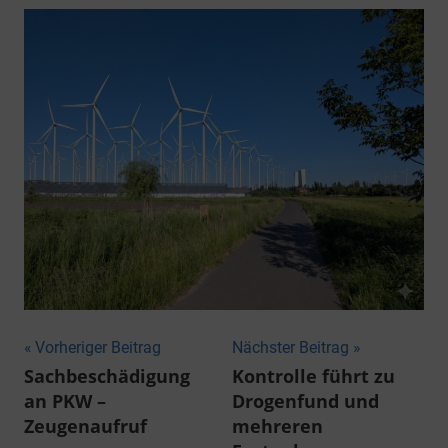
Beitragsnavigation
Vorheriger Beitrag
Nächster Beitrag
Sachbeschädigung
Kontrolle führt zu
an PKW –
Drogenfund und
Zeugenaufruf
mehreren