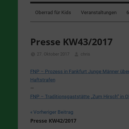
Oberrad für Kids
Veranstaltungen
6
Presse KW43/2017
27. Oktober 2017
chris
Allgemein
FNP – Prozess in Fankfurt Junge Männer über
Haftstrafen
—
FNP – Traditionsgaststätte „Zum Hirsch“ in 
Beitragsnavigation
Vorheriger Beitrag
Presse KW42/2017