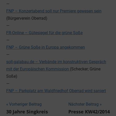
—
FNP – Konzertabend soll nur Premiere gewesen sein
(Bürgerverein Oberrad)
—
FR-Online – Gütesiegel für die grüne Soße
—
FNP – Grüne Soße in Europa angekommen
—
soll-galabau.de – Verbände im konstruktiven Gespräch
mit der Europäischen Kommission
(Schecker; Grüne
Soße)
—
FNP – Parkplatz am Waldfriedhof Oberrad wird saniert
Beitragsnavigation
Vorheriger Beitrag
Nächster Beitrag
30 Jahre Singkreis
Presse KW42/2014