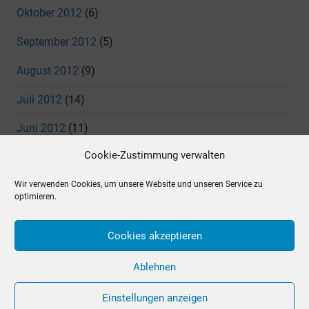
Oktober 2012
(6)
September 2012
(5)
August 2012
(9)
Juli 2012
(14)
Juni 2012
(11)
Cookie-Zustimmung verwalten
Mai 2012
(7)
Wir verwenden Cookies, um unsere Website und unseren Service zu
April 2012
(4)
optimieren.
März 2012
(5)
Cookies akzeptieren
Dezember 2011
(3)
Ablehnen
Einstellungen anzeigen