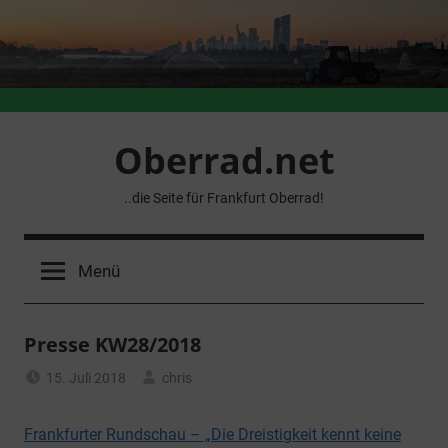
Zum
Inhalt
springen
Oberrad.net
..die Seite für Frankfurt Oberrad!
Menü
Presse KW28/2018
15. Juli 2018
chris
Allgemein
Frankfurter Rundschau – „Die Dreistigkeit kennt keine