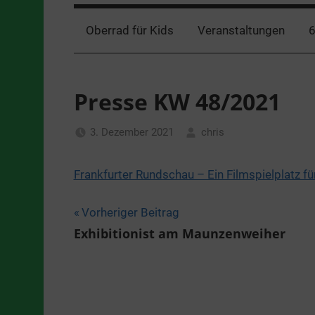
Oberrad für Kids
Veranstaltungen
6
Presse KW 48/2021
3. Dezember 2021
chris
Allgemein
Frankfurter Rundschau – Ein Filmspielplatz fü
Beitragsnavigation
Vorheriger Beitrag
Exhibitionist am Maunzenweiher