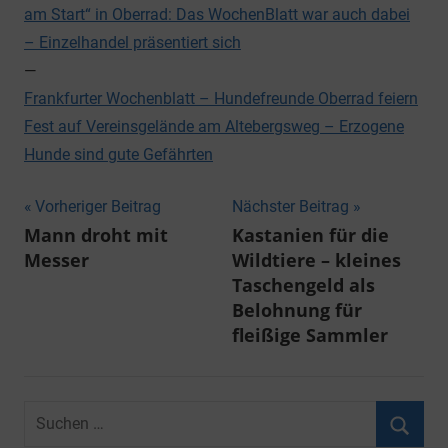
am Start“ in Oberrad: Das WochenBlatt war auch dabei
– Einzelhandel präsentiert sich
—
Frankfurter Wochenblatt – Hundefreunde Oberrad feiern
Fest auf Vereinsgelände am Altebergsweg – Erzogene
Hunde sind gute Gefährten
Beitragsnavigation
Vorheriger Beitrag
Nächster Beitrag
Mann droht mit
Kastanien für die
Messer
Wildtiere – kleines
Taschengeld als
Belohnung für
fleißige Sammler
Suchen
nach: