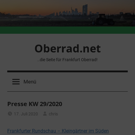
Zum
Inhalt
springen
Oberrad.net
..die Seite für Frankfurt Oberrad!
Menü
Presse KW 29/2020
17. Juli 2020
chris
Allgemein
Frankfurter Rundschau – Kleingärtner im Süden