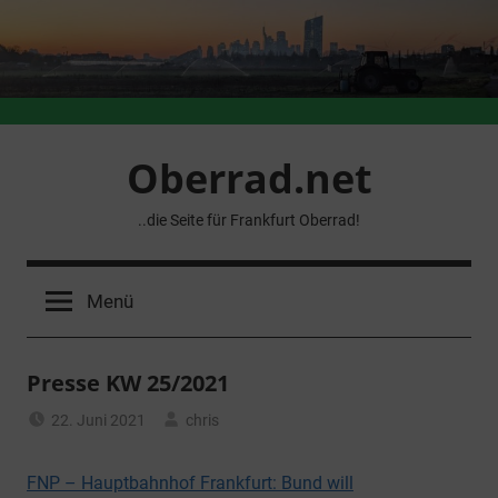
Zum
Inhalt
springen
Oberrad.net
..die Seite für Frankfurt Oberrad!
Menü
Presse KW 25/2021
22. Juni 2021
chris
Allgemein
FNP – Hauptbahnhof Frankfurt: Bund will