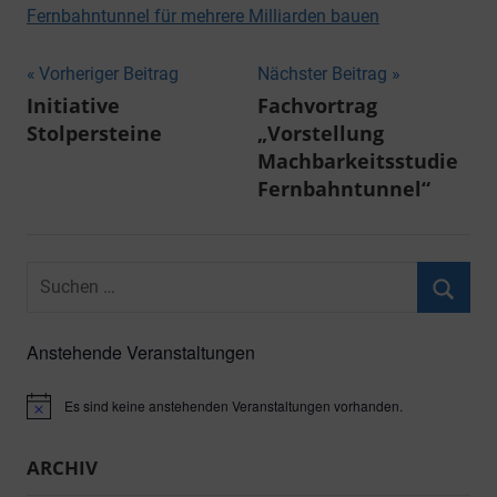
Fernbahntunnel für mehrere Milliarden bauen
Beitragsnavigation
Vorheriger Beitrag
Nächster Beitrag
Initiative
Fachvortrag
Stolpersteine
„Vorstellung
Machbarkeitsstudie
Fernbahntunnel“
Suchen
nach:
Suche
Anstehende Veranstaltungen
Es sind keine anstehenden Veranstaltungen vorhanden.
Hinweis
ARCHIV