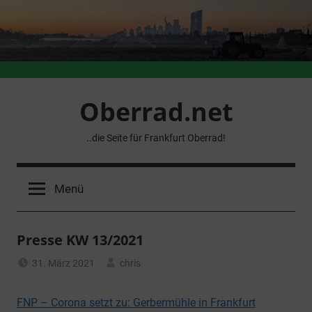
Zum
Inhalt
springen
Oberrad.net
..die Seite für Frankfurt Oberrad!
Menü
Presse KW 13/2021
31. März 2021
chris
Allgemein
FNP – Corona setzt zu: Gerbermühle in Frankfurt