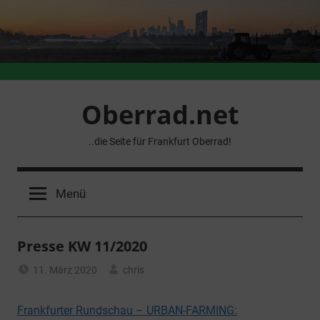
Zum
Inhalt
springen
Oberrad.net
..die Seite für Frankfurt Oberrad!
Menü
Presse KW 11/2020
11. März 2020
chris
Allgemein
Frankfurter Rundschau – URBAN-FARMING: