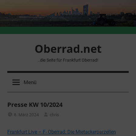
Zum
Inhalt
springen
Oberrad.net
..die Seite für Frankfurt Oberrad!
Menü
Presse KW 10/2024
8. März 2024
chris
Allgemein
Frankfurt Live – F- Oberrad: Die Mietackerparzellen