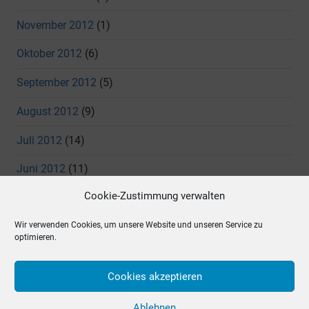
November 2012
(1)
Oktober 2012
(6)
September 2012
(5)
August 2012
(9)
Juli 2012
(14)
Juni 2012
(11)
Cookie-Zustimmung verwalten
Mai 2012
(7)
Wir verwenden Cookies, um unsere Website und unseren Service zu
April 2012
(4)
optimieren.
März 2012
(5)
Cookies akzeptieren
Dezember 2011
(3)
Ablehnen