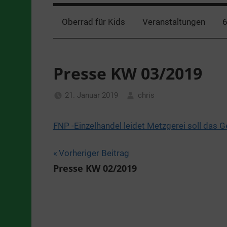
Oberrad für Kids
Veranstaltungen
6
Presse KW 03/2019
21. Januar 2019
chris
Allgemein
FNP -Einzelhandel leidet Metzgerei soll das 
Beitragsnavigation
Vorheriger Beitrag
Presse KW 02/2019