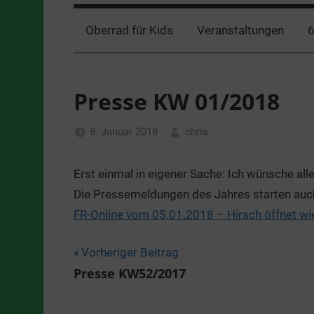
Oberrad für Kids
Veranstaltungen
6
Presse KW 01/2018
8. Januar 2018
chris
Allgemein
Erst einmal in eigener Sache: Ich wünsche al
Die Pressemeldungen des Jahres starten auch 
FR-Online vom 05.01.2018 – Hirsch öffnet wi
Beitragsnavigation
Vorheriger Beitrag
Presse KW52/2017