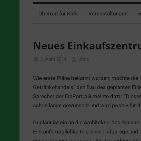
Oberrad für Kids
Veranstaltungen
6
Neues Einkaufszentr
1. April 2014
chris
Allgemein
Wie erste Pläne bekannt wurden, möchte die 
Getränkehandels” den Bau des geplanten Ein
Sprecher der FraPort AG meinte dazu: “Diese
schon lange gewünscht und wird positiv für d
Geplant ist ein an die Architektur des Squair
Einkaufsmöglichkeiten, einer Tiefgarage und 
neues Zuhause zu geben. Als Abrundung soll 