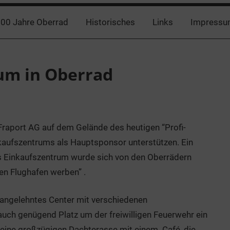
00 Jahre Oberrad
Historisches
Links
Impressu
um in Oberrad
Fraport AG auf dem Gelände des heutigen “Profi-
kaufszentrums als Hauptsponsor unterstützen. Ein
s Einkaufszentrum wurde sich von den Oberrädern
en Flughafen werben” .
e angelehntes Center mit verschiedenen
auch genügend Platz um der freiwilligen Feuerwehr ein
eine großzügigen Dachterasse mit einem Café, die