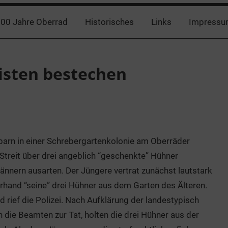
00 Jahre Oberrad
Historisches
Links
Impressu
zisten bestechen
chbarn in einer Schrebergartenkolonie am Oberräder
treit über drei angeblich “geschenkte” Hühner
nnern ausarten. Der Jüngere vertrat zunächst lautstark
erhand “seine” drei Hühner aus dem Garten des Älteren.
d rief die Polizei. Nach Aufklärung der landestypisch
die Beamten zur Tat, holten die drei Hühner aus der