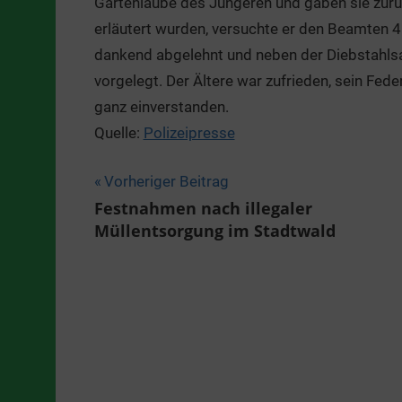
Gartenlaube des Jüngeren und gaben sie zurüc
erläutert wurden, versuchte er den Beamten 4
dankend abgelehnt und neben der Diebstahlsa
vorgelegt. Der Ältere war zufrieden, sein Fed
ganz einverstanden.
Quelle:
Polizeipresse
Beitragsnavigation
Vorheriger Beitrag
Festnahmen nach illegaler
Müllentsorgung im Stadtwald