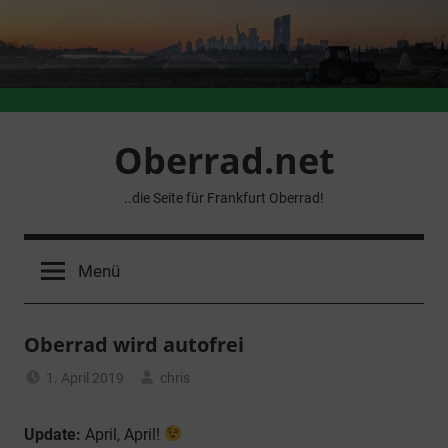
Zum
Inhalt
springen
Oberrad.net
..die Seite für Frankfurt Oberrad!
Menü
Oberrad wird autofrei
1. April 2019
chris
Allgemein
Update:
April, April!