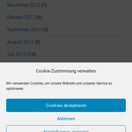
November 2012
(1)
Oktober 2012
(6)
September 2012
(5)
August 2012
(9)
Juli 2012
(14)
Juni 2012
(11)
Cookie-Zustimmung verwalten
Mai 2012
(7)
Wir verwenden Cookies, um unsere Website und unseren Service zu
optimieren.
April 2012
(4)
März 2012
(5)
Cookies akzeptieren
Dezember 2011
(3)
Ablehnen
Einstellungen anzeigen